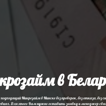
крозайм в Белар
подходящий Микрозайм в Минске без проверок, без отказа, без 
овиях. Для этого Вам нужно оставить заявку и менеджер свя