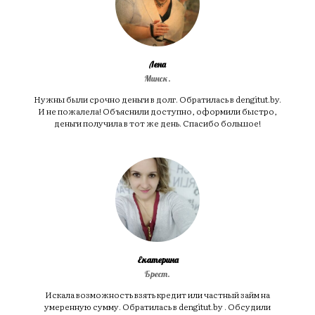
Лена
Минск.
Нужны были срочно деньги в долг. Обратилась в dengitut.by.
И не пожалела! Объяснили доступно, оформили быстро,
деньги получила в тот же день. Спасибо большое!
Екатерина
Брест.
Искала возможность взять кредит или частный займ на
умеренную сумму. Обратилась в dengitut.by . Обсудили