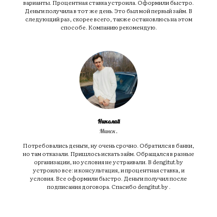
варианты. Процентная ставка устроила. Оформили быстро.
Деньги получила в тот же день. Это был мой первый займ. В
следующий раз, скорее всего, также остановлюсь на этом
способе. Компанию рекомендую.
Николай
Минск.
Потребовались деньги, ну очень срочно. Обратился в банки,
но там отказали. Пришлось искать займ. Обращался в разные
организации, но условия не устраивали. В dengitut.by
устроило все: и консультация, и процентная ставка, и
условия. Все оформили быстро. Деньги получил после
подписания договора. Спасибо dengitut.by .