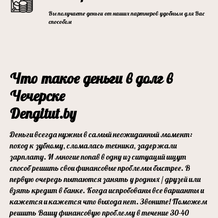
Вы получаете деньги от наших партнеров удобным для Вас
способом
Что такое деньги в долг в
Чечерске
Dengitut.by
Деньги всегда нужны в самый неожиданный момент:
поход к зубному, сломалась техника, задержали
зарплату. И многие попав в одну из ситуаций ищут
способ решить свои финансовые проблемы быстрее. В
первую очередь пытаются занять у родных / друзей или
взять кредит в банке. Когда испробованы все варианты и
кажется и кажется что выхода нет. Звоните! Поможем
решить Вашу финансовую проблему в течение 30-40