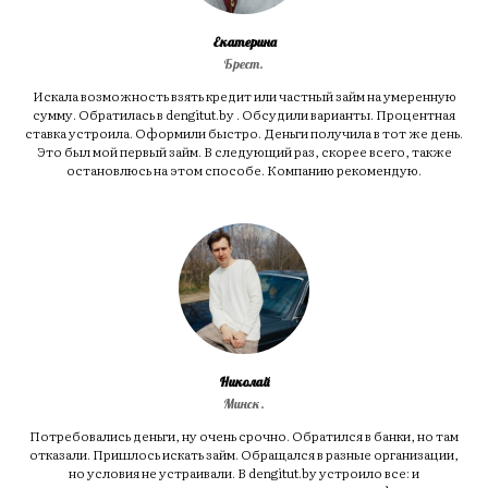
Екатерина
Брест.
Искала возможность взять кредит или частный займ на умеренную
сумму. Обратилась в dengitut.by . Обсудили варианты. Процентная
ставка устроила. Оформили быстро. Деньги получила в тот же день.
Это был мой первый займ. В следующий раз, скорее всего, также
остановлюсь на этом способе. Компанию рекомендую.
Николай
Минск.
Потребовались деньги, ну очень срочно. Обратился в банки, но там
отказали. Пришлось искать займ. Обращался в разные организации,
но условия не устраивали. В dengitut.by устроило все: и