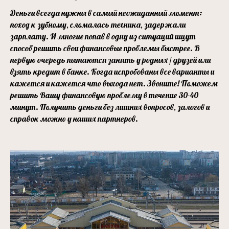
Деньги всегда нужны в самый неожиданный момент:
поход к зубному, сломалась техника, задержали
зарплату. И многие попав в одну из ситуаций ищут
способ решить свои финансовые проблемы быстрее. В
первую очередь пытаются занять у родных / друзей или
взять кредит в банке. Когда испробованы все варианты и
кажется и кажется что выхода нет. Звоните! Поможем
решить Вашу финансовую проблему в течение 30-40
минут. Получить деньги без лишних вопросов, залогов и
справок можно у наших партнеров.