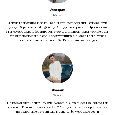
Екатерина
Брест.
Искала возможность взять кредит или частный займ на умеренную
сумму. Обратилась в dengitut.by . Обсудили варианты. Процентная
ставка устроила. Оформили быстро. Деньги получила в тот же день.
Это был мой первый займ. В следующий раз, скорее всего, также
остановлюсь на этом способе. Компанию рекомендую.
Николай
Минск.
Потребовались деньги, ну очень срочно. Обратился в банки, но там
отказали. Пришлось искать займ. Обращался в разные организации,
но условия не устраивали. В dengitut.by устроило все: и