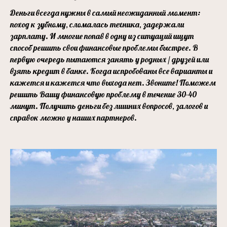
Деньги всегда нужны в самый неожиданный момент:
поход к зубному, сломалась техника, задержали
зарплату. И многие попав в одну из ситуаций ищут
способ решить свои финансовые проблемы быстрее. В
первую очередь пытаются занять у родных / друзей или
взять кредит в банке. Когда испробованы все варианты и
кажется и кажется что выхода нет. Звоните! Поможем
решить Вашу финансовую проблему в течение 30-40
минут. Получить деньги без лишних вопросов, залогов и
справок можно у наших партнеров.