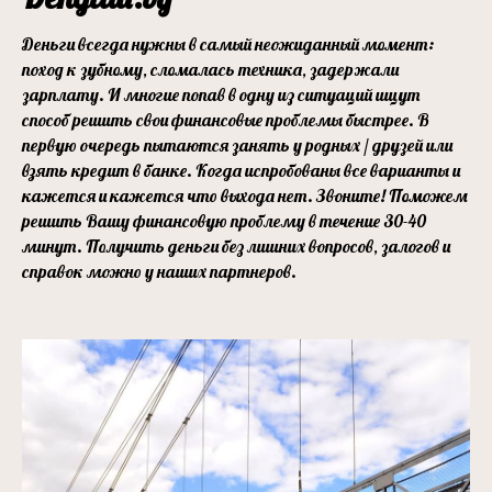
Деньги всегда нужны в самый неожиданный момент:
поход к зубному, сломалась техника, задержали
зарплату. И многие попав в одну из ситуаций ищут
способ решить свои финансовые проблемы быстрее. В
первую очередь пытаются занять у родных / друзей или
взять кредит в банке. Когда испробованы все варианты и
кажется и кажется что выхода нет. Звоните! Поможем
решить Вашу финансовую проблему в течение 30-40
минут. Получить деньги без лишних вопросов, залогов и
справок можно у наших партнеров.