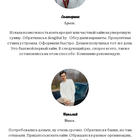
Екатерина
Брест.
Искала возможность взять кредит или частный займ на умеренную
сумму. Обратилась в dengitut.by . Обсудили варианты. Процентная
ставка устроила. Оформили быстро. Деньги получила в тот же день.
Это был мой первый займ. В следующий раз, скорее всего, также
остановлюсь на этом способе. Компанию рекомендую.
Николай
Минск.
Потребовались деньги, ну очень срочно. Обратился в банки, но там
отказали. Пришлось искать займ. Обращался в разные организации,