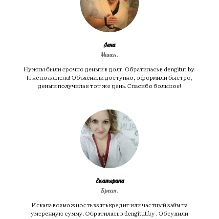
Лена
Минск.
Нужны были срочно деньги в долг. Обратилась в dengitut.by.
И не пожалела! Объяснили доступно, оформили быстро,
деньги получила в тот же день. Спасибо большое!
Екатерина
Брест.
Искала возможность взять кредит или частный займ на
умеренную сумму. Обратилась в dengitut.by . Обсудили