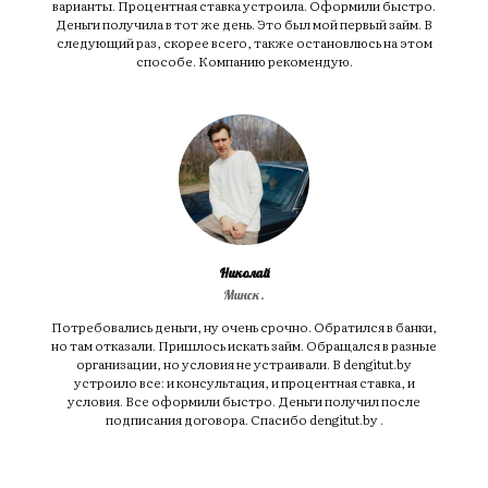
варианты. Процентная ставка устроила. Оформили быстро.
Деньги получила в тот же день. Это был мой первый займ. В
следующий раз, скорее всего, также остановлюсь на этом
способе. Компанию рекомендую.
Николай
Минск.
Потребовались деньги, ну очень срочно. Обратился в банки,
но там отказали. Пришлось искать займ. Обращался в разные
организации, но условия не устраивали. В dengitut.by
устроило все: и консультация, и процентная ставка, и
условия. Все оформили быстро. Деньги получил после
подписания договора. Спасибо dengitut.by .