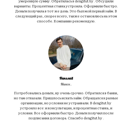
умеренную сумму. Обратилась в dengitut.by . Обсудили
варианты. Процентная ставка устроила. Оформили быстро.
Деньги получила в тот же день. Это был мой первый займ. В
следующий раз, скорее всего, также остановлюсь на этом
способе. Компанию рекомендую.
Николай
Минск.
Потребовались деньги, ну очень срочно. Обратился в банки,
но там отказали. Пришлось искать займ. Обращался в разные
организации, но условия не устраивали. В dengitut.by
устроило все: и консультация, и процентная ставка, и
условия. Все оформили быстро. Деньги получил после
подписания договора. Спасибо dengitut.by .