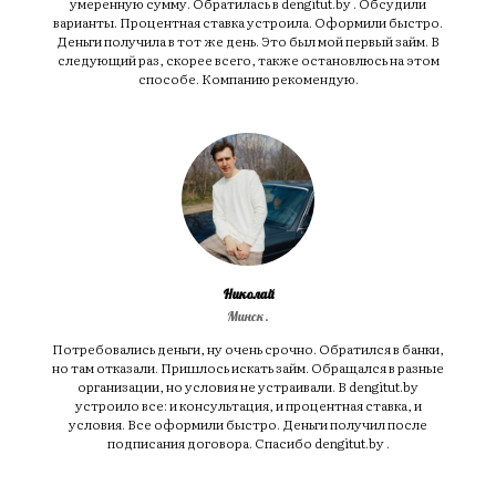
умеренную сумму. Обратилась в dengitut.by . Обсудили
варианты. Процентная ставка устроила. Оформили быстро.
Деньги получила в тот же день. Это был мой первый займ. В
следующий раз, скорее всего, также остановлюсь на этом
способе. Компанию рекомендую.
Николай
Минск.
Потребовались деньги, ну очень срочно. Обратился в банки,
но там отказали. Пришлось искать займ. Обращался в разные
организации, но условия не устраивали. В dengitut.by
устроило все: и консультация, и процентная ставка, и
условия. Все оформили быстро. Деньги получил после
подписания договора. Спасибо dengitut.by .