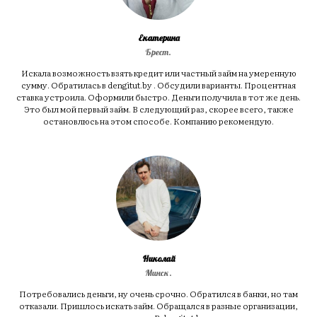
Екатерина
Брест.
Искала возможность взять кредит или частный займ на умеренную
сумму. Обратилась в dengitut.by . Обсудили варианты. Процентная
ставка устроила. Оформили быстро. Деньги получила в тот же день.
Это был мой первый займ. В следующий раз, скорее всего, также
остановлюсь на этом способе. Компанию рекомендую.
Николай
Минск.
Потребовались деньги, ну очень срочно. Обратился в банки, но там
отказали. Пришлось искать займ. Обращался в разные организации,