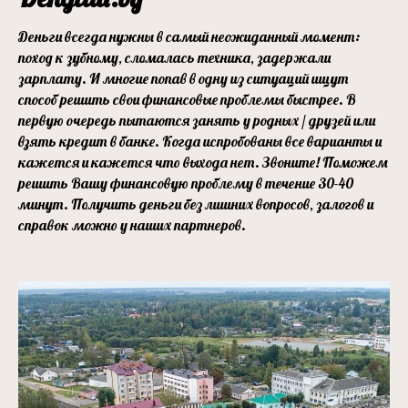
Деньги всегда нужны в самый неожиданный момент:
поход к зубному, сломалась техника, задержали
зарплату. И многие попав в одну из ситуаций ищут
способ решить свои финансовые проблемы быстрее. В
первую очередь пытаются занять у родных / друзей или
взять кредит в банке. Когда испробованы все варианты и
кажется и кажется что выхода нет. Звоните! Поможем
решить Вашу финансовую проблему в течение 30-40
минут. Получить деньги без лишних вопросов, залогов и
справок можно у наших партнеров.